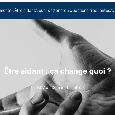
ments
Être aidant
A quoi s’attendre ?
Questions fréquentes
Av
Être aidant : ça change quoi ?
1er RDV de 30 minutes offert