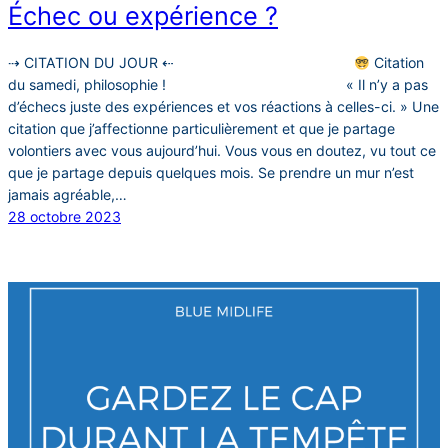
Échec ou expérience ?
⇢ CITATION DU JOUR ⇠⠀⠀⠀⠀⠀⠀⠀⠀⠀⠀⠀⠀⠀⠀⠀⠀⠀⠀
Citation
du samedi, philosophie !⠀⠀⠀⠀⠀⠀⠀⠀⠀⠀⠀⠀⠀⠀⠀⠀⠀⠀« Il n’y a pas
d’échecs juste des expériences et vos réactions à celles-ci. » Une
citation que j’affectionne particulièrement et que je partage
volontiers avec vous aujourd’hui. Vous vous en doutez, vu tout ce
que je partage depuis quelques mois. Se prendre un mur n’est
jamais agréable,…
28 octobre 2023