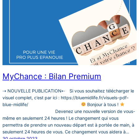
MyChance : Bilan Premium
⇢ NOUVELLE PUBLICATION⇠⠀ Si vous souhaitez télécharger le
visuel complet, c’est par ici : https://bluemidlife.fr/visuels-pdf-
blue-midlife/⠀⠀⠀⠀⠀⠀⠀⠀⠀⠀⠀⠀⠀⠀⠀⠀⠀
Bonjour à tous !
⠀⠀⠀⠀⠀⠀⠀⠀⠀⠀⠀⠀⠀⠀⠀⠀⠀Devenez une nouvelle version de vous-
même en seulement 24 heures ! Le changement qui vous
permettra de prendre un nouveau départ est à portée de main, à
seulement 24 heures de vous. Ce changement vous aidera à…
30 octobre 2023