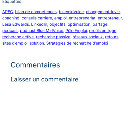
Étiquettes :
APEC
, 
bilan de compétences
, 
bluemidvoice
, 
changementdevie
, 
coaching
, 
conseils carrière
, 
emploi
, 
entreprenariat
, 
entrepreneur
, 
Lesa Edwards
, 
LinkedIn
, 
objectifs
, 
optimisation
, 
partage
, 
podcast
, 
podcast Blue MidVoice
, 
Pôle Emploi
, 
profils en ligne
, 
recherche active
, 
recherche passive
, 
réseaux sociaux
, 
retours
, 
sites d’emploi
, 
solution
, 
Stratégies de recherche d’emploi
Commentaires
Laisser un commentaire
Alter