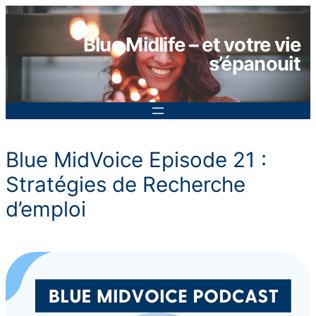
Aller
au
Blue Midlife – et votre vie
contenu
s’épanouit
Blue MidVoice Episode 21 :
Stratégies de Recherche
d’emploi