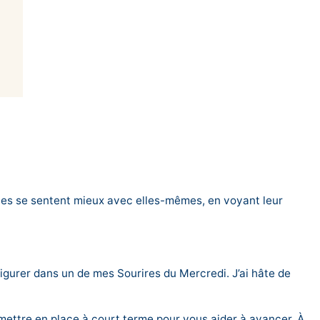
sonnes se sentent mieux avec elles-mêmes, en voyant leur
figurer dans un de mes Sourires du Mercredi. J’ai hâte de
mettre en place à court terme pour vous aider à avancer. À