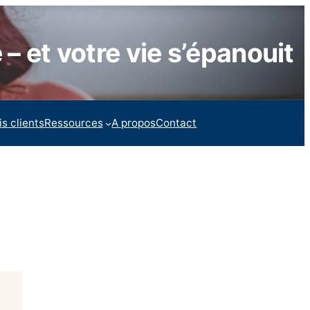
 – et votre vie s’épanouit
is clients
Ressources
A propos
Contact