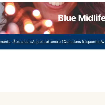
Blue Midlife
ments
Être aidant
A quoi s’attendre ?
Questions fréquentes
Av