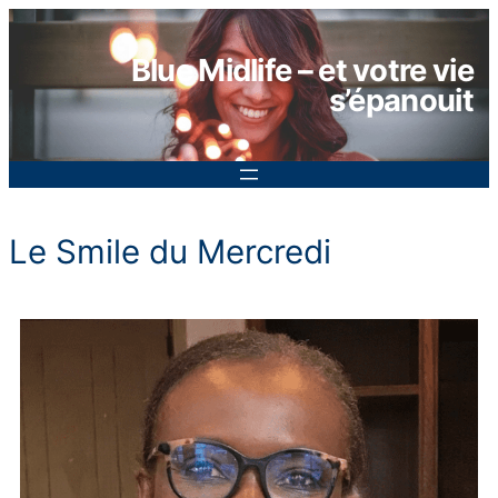
Aller
au
Blue Midlife – et votre vie
contenu
s’épanouit
Le Smile du Mercredi