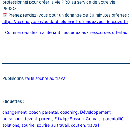
professionnel pour créer la vie PRO au service de votre vie
PERSO.
Prenez rendez-vous pour un échange de 30 minutes offertes :
https://calendly.com/contact-bluemidlife/rendezvousdecouverte
Commencez dès maintenant : accédez aux ressources offertes
Publié
dans
J’ai le sourire au travail
Étiquettes :
changement
, 
coach parental
, 
coaching
, 
Développement
personnel
, 
devenir parent
, 
Edwige Sossou-Gervais
, 
parentalité
, 
solutions
, 
sourire
, 
sourire au travail
, 
soutien
, 
travail