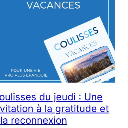
oulisses du jeudi : Une
nvitation à la gratitude et
 la reconnexion