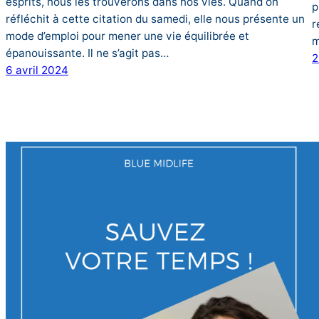
esprits, nous les trouverons dans nos vies. Quand on
p
réfléchit à cette citation du samedi, elle nous présente un
r
mode d’emploi pour mener une vie équilibrée et
m
épanouissante. Il ne s’agit pas…
2
6 avril 2024