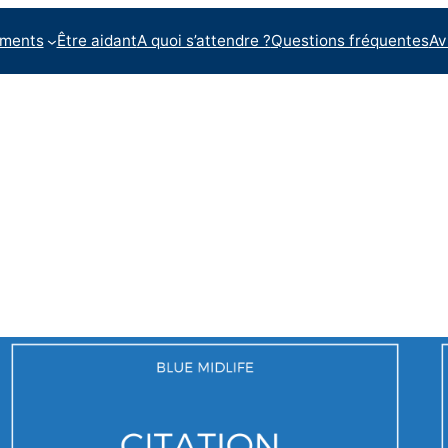
ments
Être aidant
A quoi s’attendre ?
Questions fréquentes
Av