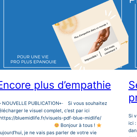
Encore plus d’empathie
S
p
 NOUVELLE PUBLICATION⇠⠀ Si vous souhaitez
élécharger le visuel complet, c’est par ici
Si 
 https://bluemidlife.fr/visuels-pdf-blue-midlife/
ici 
⠀⠀⠀⠀⠀⠀⠀⠀⠀⠀⠀⠀⠀⠀⠀⠀⠀
Bonjour à tous !
dan
ujourd’hui, je ne vais pas parler de votre vie