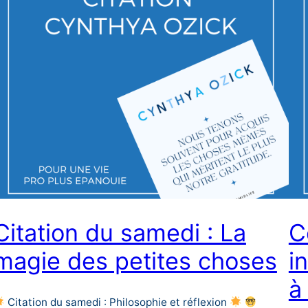
Citation du samedi : La
C
magie des petites choses
i
à
Citation du samedi : Philosophie et réflexion