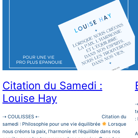
Citation du Samedi :
Louise Hay
⇢
t
⇢ COULISSES ⇠⠀⠀⠀⠀⠀⠀⠀⠀⠀⠀⠀⠀⠀⠀⠀⠀⠀⠀ Citation du
:
samedi : Philosophie pour une vie équilibrée
Lorsque
nous créons la paix, l’harmonie et l’équilible dans nos
A