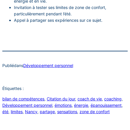
énergie et en vie.
Invitation à tester ses limites de zone de confort,
particulièrement pendant l’été.
Appel à partager ses expériences sur ce sujet.
Publié
dans
Développement personnel
Étiquettes :
bilan de compétences
, 
Citation du jour
, 
coach de vie
, 
coaching
, 
Développement personnel
, 
émotions
, 
énergie
, 
épanouissement
, 
été
, 
limites
, 
Nancy
, 
partage
, 
sensations
, 
zone de confort