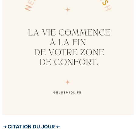
⇢ CITATION DU JOUR ⇠⠀⠀⠀⠀⠀⠀⠀⠀⠀