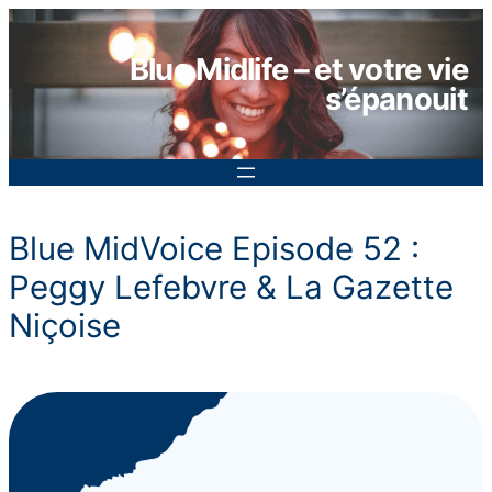
Aller
au
Blue Midlife – et votre vie
contenu
s’épanouit
Blue MidVoice Episode 52 :
Peggy Lefebvre & La Gazette
Niçoise